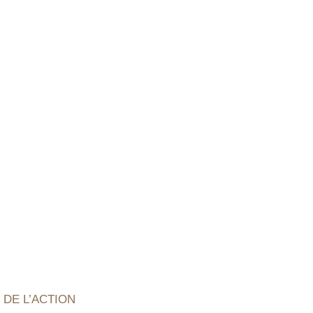
eflexion. Elle
airement
 DE L’ACTION