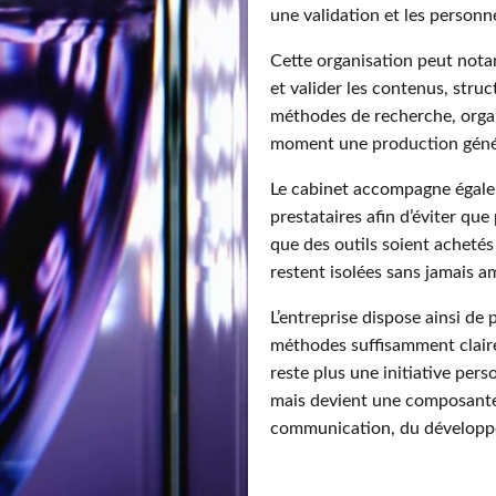
une validation et les personn
Cette organisation peut not
et valider les contenus, stru
méthodes de recherche, organ
moment une production générée
Le cabinet accompagne égaleme
prestataires afin d’éviter qu
que des outils soient achetés
restent isolées sans jamais a
L’entreprise dispose ainsi de
méthodes suffisamment claires 
reste plus une initiative pers
mais devient une composante 
communication, du développe