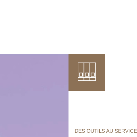
 artificielle
ne remplace pas
la r
re
les entreprises
qui pensent cl
DES OUTILS AU SERVICE