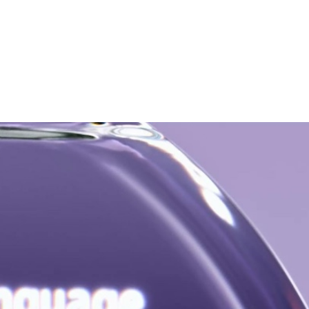
L'intelligence
accélè