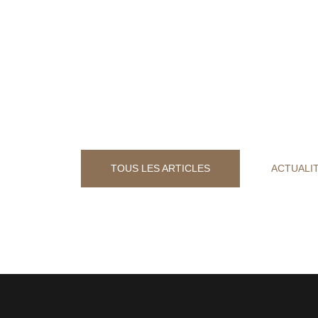
Ricciarelli Partner
Le Carnet de
Julien Ricciarelli-Bonnal
TOUS LES ARTICLES
ACTUALI