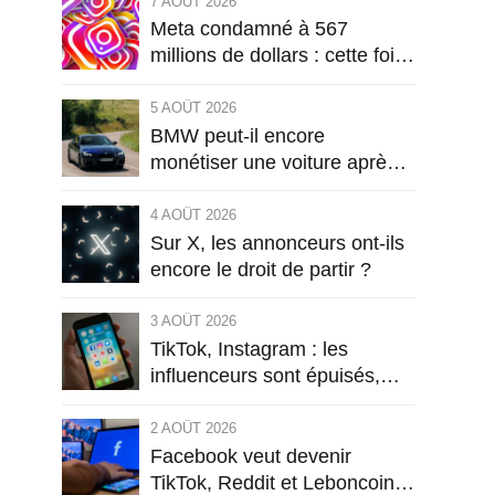
7 AOÛT 2026
Meta condamné à 567
millions de dollars : cette fois,
le procès vise la conception
même d’Instagram
5 AOÛT 2026
BMW peut-il encore
monétiser une voiture après
sa vente ?
4 AOÛT 2026
Sur X, les annonceurs ont-ils
encore le droit de partir ?
3 AOÛT 2026
TikTok, Instagram : les
influenceurs sont épuisés,
leur public commence à l’être
aussi
2 AOÛT 2026
Facebook veut devenir
TikTok, Reddit et Leboncoin :