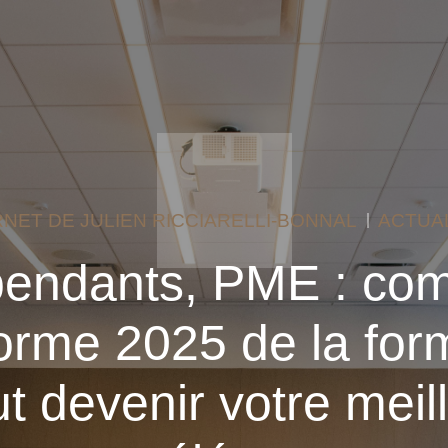
NET DE JULIEN RICCIARELLI-BONNAL
ACTUA
pendants, PME : co
forme 2025 de la for
t devenir votre meil