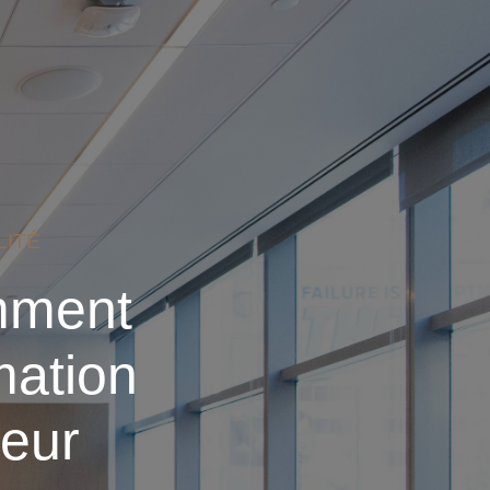
LITÉ
mment
mation
leur