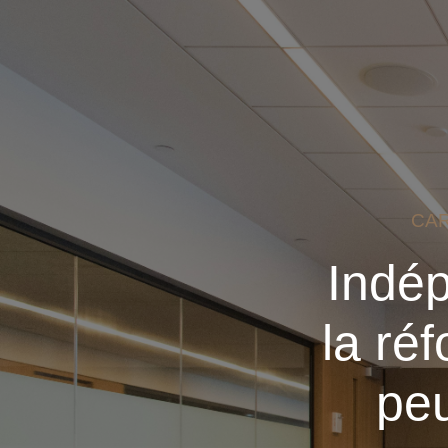
CAR
Indé
la ré
peu