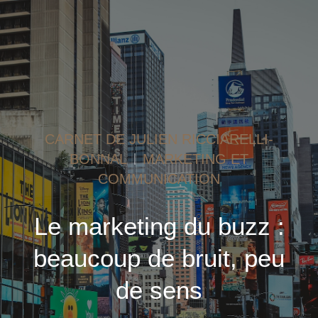
CARNET DE JULIEN RICCIARELLI-
BONNAL
MARKETING ET
COMMUNICATION
Le marketing du buzz :
beaucoup de bruit, peu
de sens