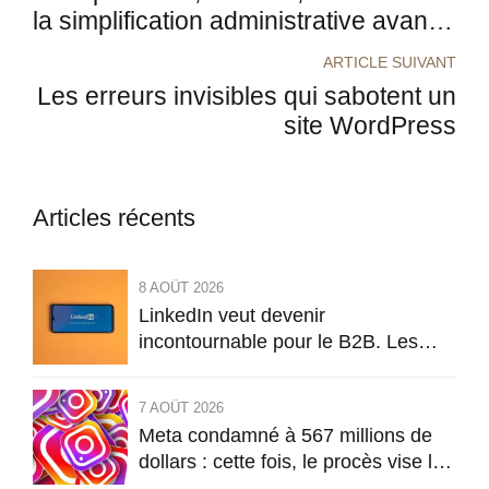
la simplification administrative avance
enfin
ARTICLE SUIVANT
Les erreurs invisibles qui sabotent un
site WordPress
Articles récents
8 AOÛT 2026
LinkedIn veut devenir
incontournable pour le B2B. Les
entreprises vont-elles finir par payer
pour tout ?
7 AOÛT 2026
Meta condamné à 567 millions de
dollars : cette fois, le procès vise la
conception même d’Instagram