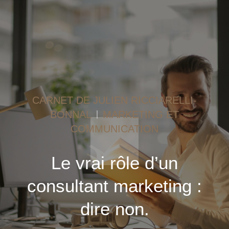
CARNET DE JULIEN RICCIARELLI-
BONNAL
MARKETING ET
COMMUNICATION
Le vrai rôle d’un
consultant marketing :
dire non.