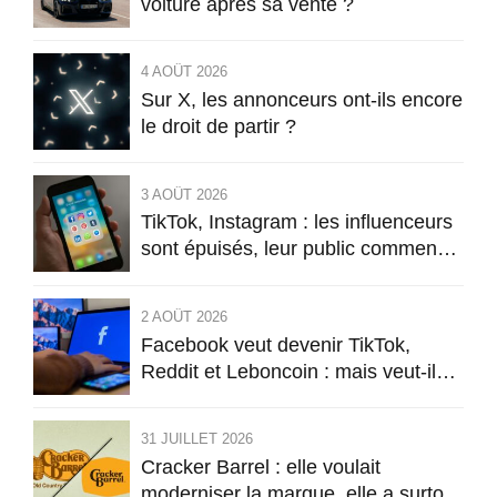
voiture après sa vente ?
4 AOÛT 2026
Sur X, les annonceurs ont-ils encore
le droit de partir ?
3 AOÛT 2026
TikTok, Instagram : les influenceurs
sont épuisés, leur public commence
à l’être aussi
2 AOÛT 2026
Facebook veut devenir TikTok,
Reddit et Leboncoin : mais veut-il
encore être Facebook ?
31 JUILLET 2026
Cracker Barrel : elle voulait
moderniser la marque, elle a surtout