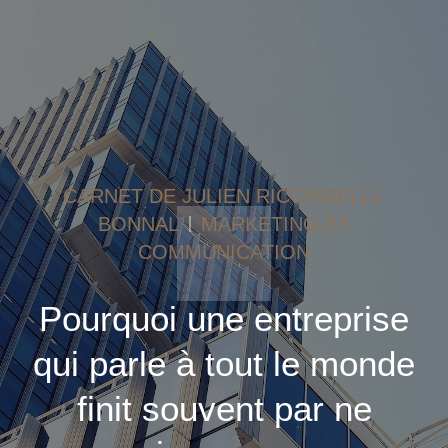
CARNET DE JULIEN RICCIARELLI-
BONNAL
MARKETING ET
COMMUNICATION
Pourquoi une entreprise
qui parle à tout le monde
finit souvent par ne