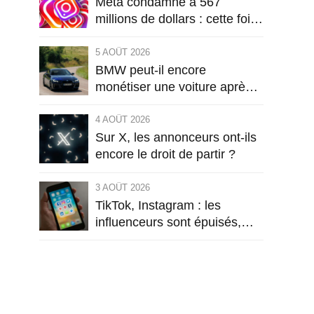
Meta condamné à 567
millions de dollars : cette fois,
le procès vise la conception
même d’Instagram
5 AOÛT 2026
BMW peut-il encore
monétiser une voiture après
sa vente ?
4 AOÛT 2026
Sur X, les annonceurs ont-ils
encore le droit de partir ?
3 AOÛT 2026
TikTok, Instagram : les
influenceurs sont épuisés,
leur public commence à l’être
aussi