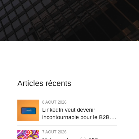
Articles récents
8 AOÛT 2026
LinkedIn veut devenir
incontournable pour le B2B.
Les entreprises vont-elles finir
par payer pour tout ?
7 AOÛT 2026