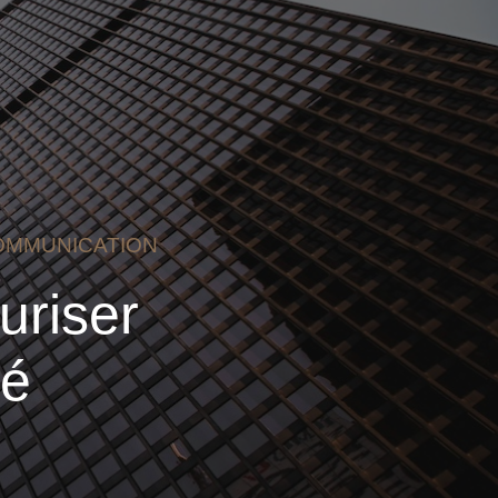
OMMUNICATION
uriser
té